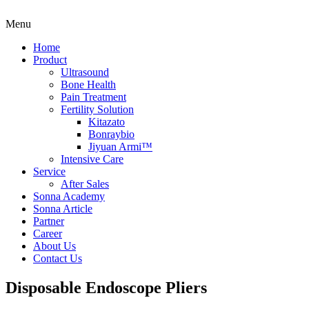
Menu
Home
Product
Ultrasound
Bone Health
Pain Treatment
Fertility Solution
Kitazato
Bonraybio
Jiyuan Armi™️
Intensive Care
Service
After Sales
Sonna Academy
Sonna Article
Partner
Career
About Us
Contact Us
Disposable Endoscope Pliers