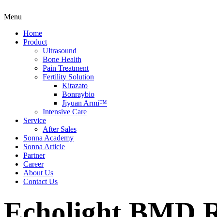
Menu
Home
Product
Ultrasound
Bone Health
Pain Treatment
Fertility Solution
Kitazato
Bonraybio
Jiyuan Armi™️
Intensive Care
Service
After Sales
Sonna Academy
Sonna Article
Partner
Career
About Us
Contact Us
Echolight
BMD 