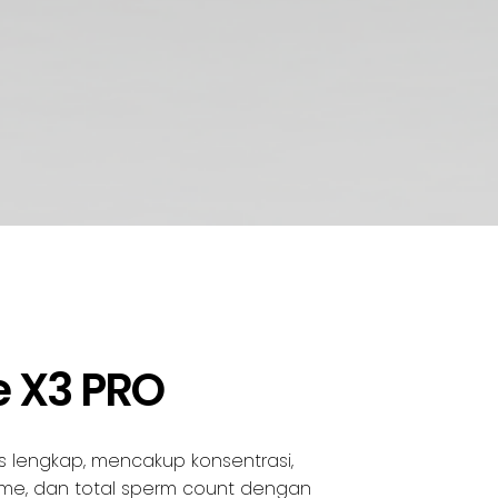
 X3 PRO
s lengkap, mencakup konsentrasi,
olume, dan total sperm count dengan