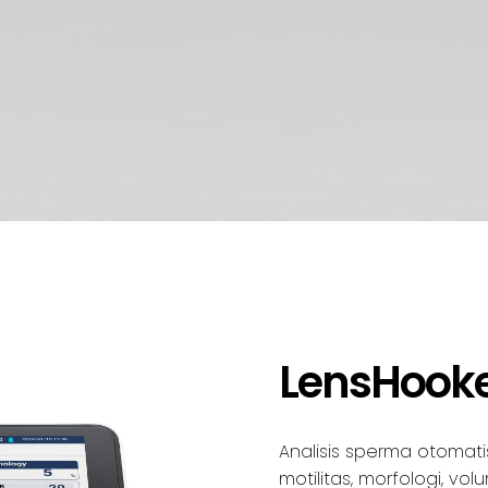
LensHooke
Analisis sperma otomati
motilitas, morfologi, v