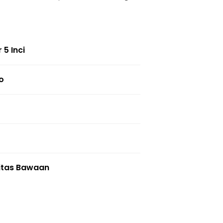
 5 Inci
o
itas Bawaan